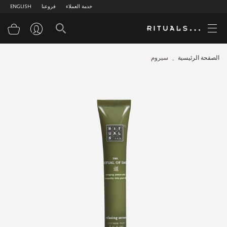
خدمة العملاء
فروعنا
ENGLISH
سلة
الصفحة الرئيسية
سيروم
Skip
to
the
end
of
the
images
gallery