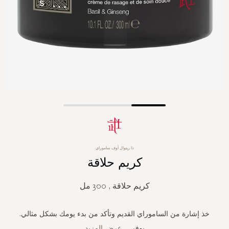
Skip
to
the
beginning
ذا ريتوال أوف ساموراي
of
كريم حلاقة
the
images
gallery
كريم حلاقة , 300 مل
خذ إشارة من الساموراي القديم وتأكد من بدء يومك بشكل مثالي.
يوفر
...
عرض المزيد