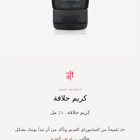
Skip
to
the
beginning
ذا ريتوال أوف ساموراي
of
كريم حلاقة
the
images
gallery
كريم حلاقة , 70 مل
خذ تلميحاً من الساموراي القديم وتأكد من أن تبدأ يومك بشكل
مثالي.
...
عرض المزيد