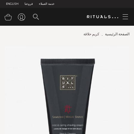
خدمة العملاء
فروعنا
ENGLISH
سلة
الصفحة الرئيسية
كريم حلاقة
Skip
to
the
end
of
the
images
gallery