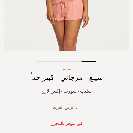
Skip
سول وير
to
شينغ - مرجاني - كبير جداً
the
beginning
of
سليب - شورت - إكس لارج
the
images
gallery
...
عرض المزيد
غير متوفر بالمخزن