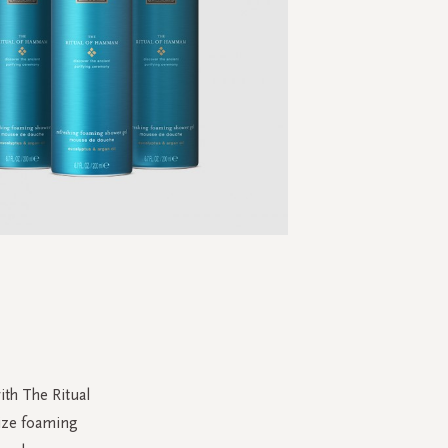
Skip
to
the
beginning
of
the
th The Ritual
images
ize foaming
gallery