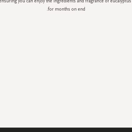
ensuring you can enjoy the ingredients and fragrance of eucalyptu
for months on end.
سجل