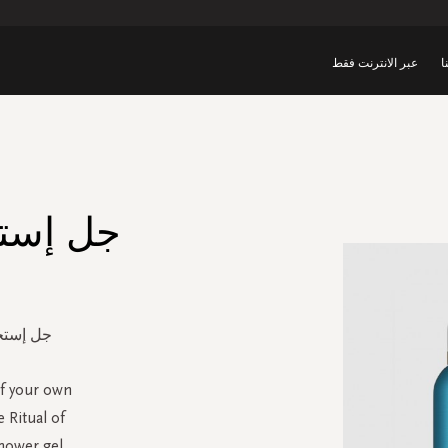
ا
عبر الانترنت فقط
جل إستح
جل إستحم
of your own
 Ritual of
wer gel.