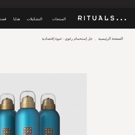
المنتجات
التشكيلات
هدايا
قصتن
الصفحة الرئيسية
جل إستحمام رغوي - عبوة إقتصادية
Skip
to
the
end
of
the
images
gallery