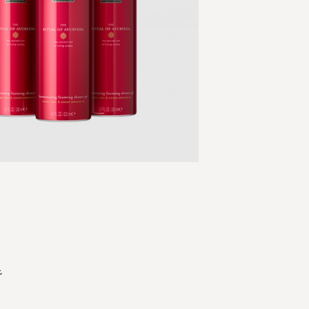
Skip
to
the
beginning
of
the
عب
images
gallery