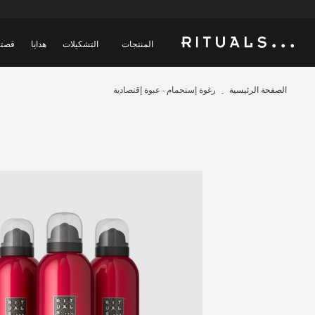
المنتجات
التشكيلات
هدايا
قصتن
الصفحة الرئيسية
رغوة إستحمام - عبوة إقتصادية
Skip
to
the
end
of
the
images
gallery