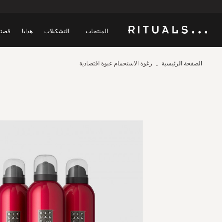
المنتجات
التشكيلات
هدايا
قصتن
الصفحة الرئيسية
رغوة الاستحمام عبوة اقتصادية
Skip
to
the
end
of
the
images
gallery