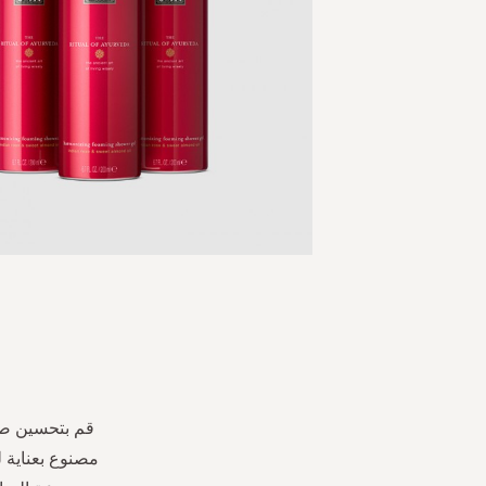
Skip
to
the
beginning
of
the
قم بتحسين صح
images
مصنوع بعناية 
gallery