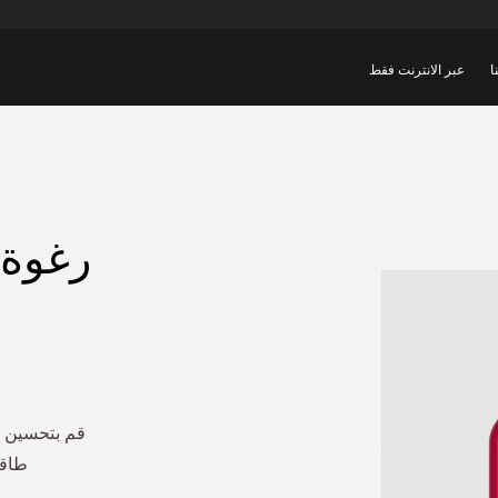
ا
عبر الانترنت فقط
رغوة 
قم بتحسين 
طاقت