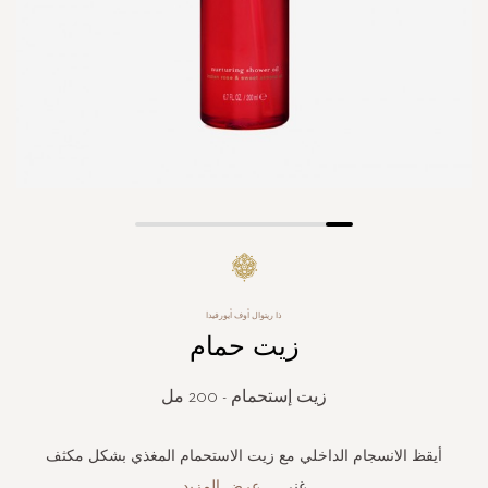
Skip
to
the
beginning
ذا ريتوال أوف أيورفيدا
of
زيت حمام
the
images
gallery
زيت إستحمام - 200 مل
أيقظ الانسجام الداخلي مع زيت الاستحمام المغذي بشكل مكثف
غني
...
عرض المزيد