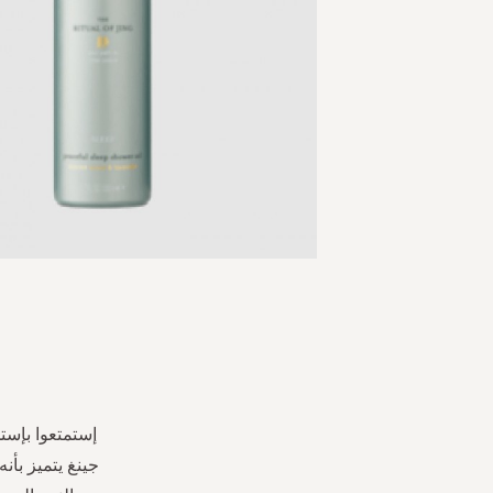
Skip
to
the
beginning
of
the
إستمتعوا بإست
images
جينغ يتميز بأن
gallery