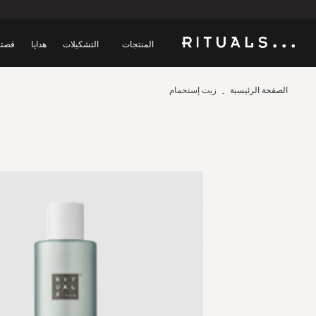
المنتجات
التشكيلات
هدايا
قصتن
الصفحة الرئيسية
زيت إستحمام
Skip
to
the
end
of
the
images
gallery