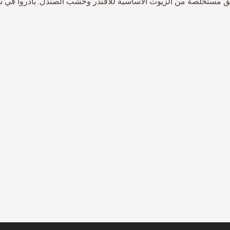
يق مستخلصة من الزيوت الأساسية للافندر وخشب الصندل. بادروا في شر
سجل