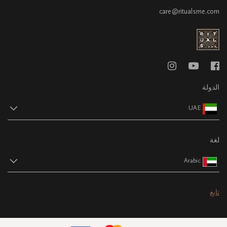
care@ritualsme.com
الدولة
UAE
لغة
Arabic
تابع