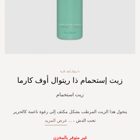
Skip
ذا ريتوال أوف كارما
to
زيت إستحمام ذا ريتوال أوف كارما
the
beginning
of
زيت استحمام
the
images
gallery
يتحول هذا الزيت المرطب بشكل مكثف إلى رغوة ناعمة كالحرير
تحت الدش ،
...
عرض المزيد
غير متوفر بالمخزن