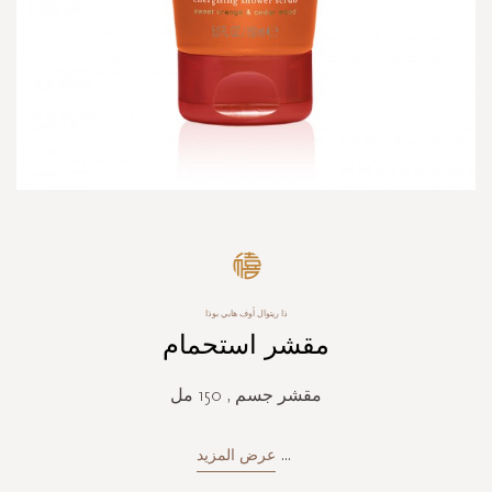
Skip
to
the
beginning
ذا ريتوال أوف هابي بوذا
of
مقشر استحمام
the
images
gallery
مقشر جسم , 150 مل
...
عرض المزيد