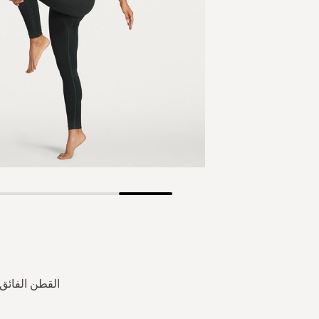
Skip
to
the
beginning
of
the
القطن الفائق
images
gallery