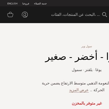
خدمة العملاء
فروعنا
ENGLISH
سلة 
سول وير
 - أخضر - صغير
يوغا - يلقنز - سمول
لنعومة الذهبي متوسط ​​الارتفاع يضمن حرية
الحركة
...
عرض المزيد
غير متوفر بالمخزن