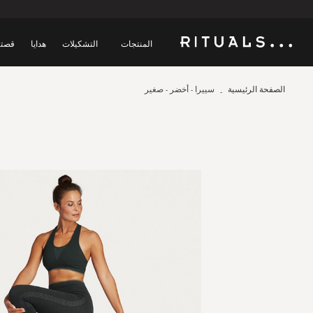
المنتجات
التشكيلات
هدايا
قصتن
الصفحة الرئيسية
سييرا - أخضر - صغير
Skip
to
the
end
of
the
images
gallery