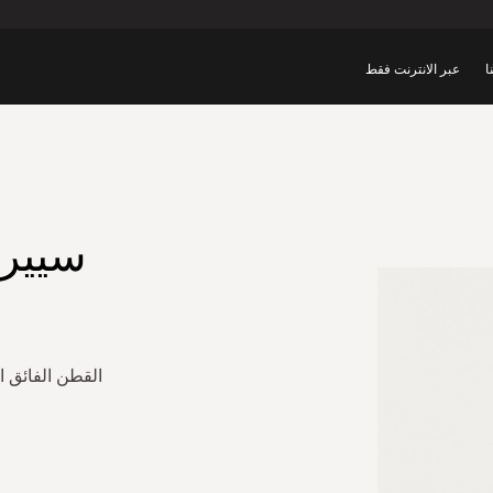
ا
عبر الانترنت فقط
سييرا
القطن الفائق ا