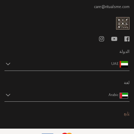
care@ritualsme.com
الدولة
UAE
لغة
Arabic
تابع