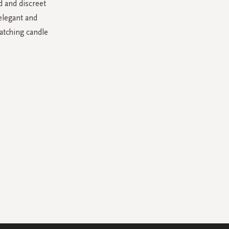
d and discreet
elegant and
atching candle