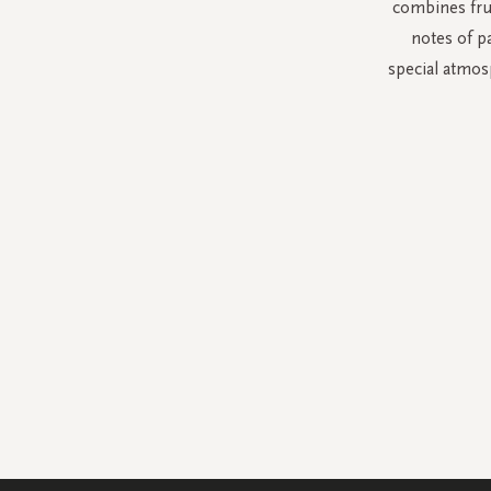
combines frui
notes of p
special atmos