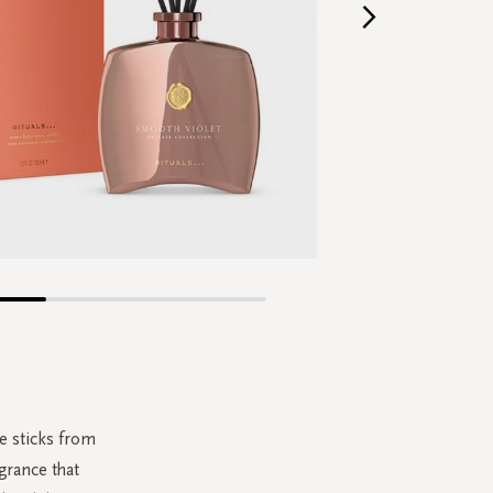
Skip
to
the
beginning
of
the
e sticks from
images
grance that
gallery