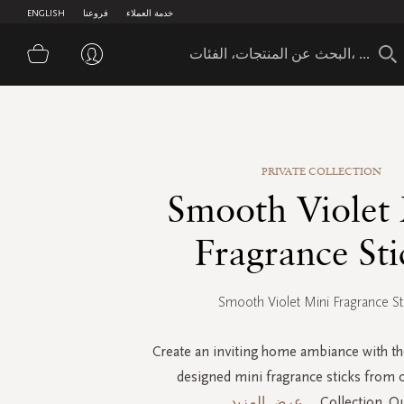
خدمة العملاء
فروعنا
ENGLISH
سلة 
PRIVATE COLLECTION
Smooth Violet
Fragrance Sti
Smooth Violet Mini Fragrance St
Create an inviting home ambiance with th
designed mini fragrance sticks from o
Collection. O
...
عرض المزيد