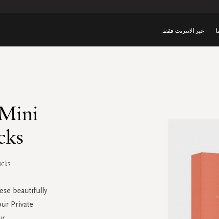
ا
عبر الانترنت فقط
 Mini
cks
icks
ese beautifully
ur Private
ur