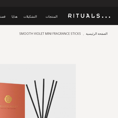
المنتجات
التشكيلات
هدايا
قصتن
الصفحة الرئيسية
SMOOTH VIOLET MINI FRAGRANCE STICKS
Skip
to
the
end
of
the
images
gallery