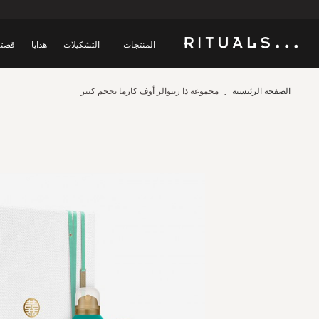
المنتجات
التشكيلات
هدايا
قصتن
الصفحة الرئيسية
مجموعة ذا ريتوالز أوف كارما بحجم كبير
Skip
to
the
end
of
the
images
gallery