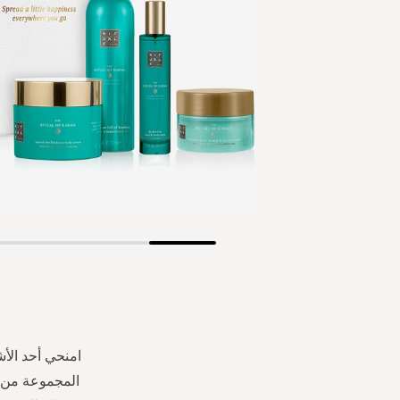
Skip
to
the
beginning
of
the
امنحي أحد الأ
images
المجموعة من ا
gallery