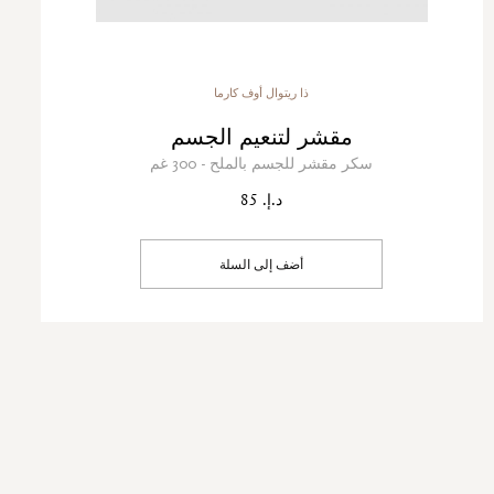
ذا ريتوال أوف كارما
مقشر لتنعيم الجسم
سكر مقشر للجسم بالملح - 300 غم
د.إ. 85
أضف إلى السلة