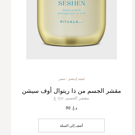
ليمتد إديشنز - سمر
مقشر الجسم من ذا ريتوال أوف سيشن
مقشر الجسم، 150 غ
د.إ. 90
أضف إلى السلة