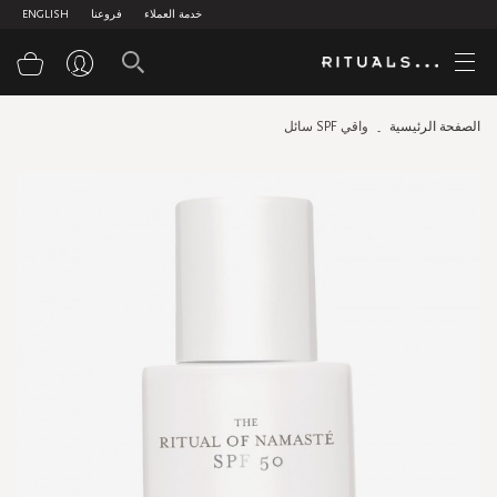
خدمة العملاء
فروعنا
ENGLISH
سلة
الصفحة الرئيسية
واقي SPF سائل
Skip
to
the
end
of
the
images
gallery