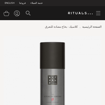
خدمة العملاء
فروعنا
ENGLISH
سلة
الصفحة الرئيسية
كلاسيك - بخاخ مضادة للتعرق
Skip
to
the
end
of
the
images
gallery