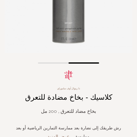
Skip
to
the
beginning
ذا ريتوال أوف ساموراي
of
كلاسيك - بخاخ مضادة للتعرق
the
images
gallery
بخاخ مضاد للتعرق , 200 مل
رش طريقك إلى نضارة بعد ممارسة التمارين الرياضية أو بعد
ممارسة
...
عرض المزيد