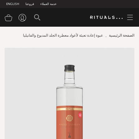
خدمة العملاء
فروعنا
ENGLISH
سلة
الصفحة الرئيسية
عبوة إعادة تعبئة لأعواد معطرة الجلد المدبوغ والفانيليا
Skip
to
the
end
of
the
images
gallery