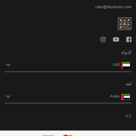
care@ritualsme.com
الدولة
UAE
لغة
Arabic
تابع