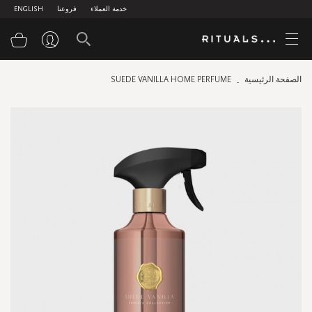
خدمة العملاء
فروعنا
ENGLISH
سلة
الصفحة الرئيسية
SUEDE VANILLA HOME PERFUME
Skip
to
the
end
of
the
images
gallery