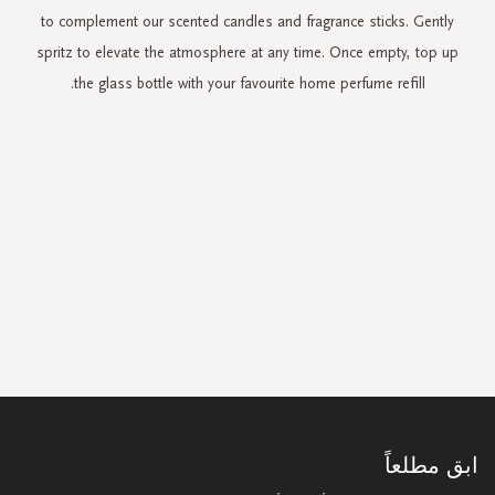
to complement our scented candles and fragrance sticks. Gently
spritz to elevate the atmosphere at any time. Once empty, top up
the glass bottle with your favourite home perfume refill.
سجل
في
نشرتنا
البريدية:
ابق مطلعاً