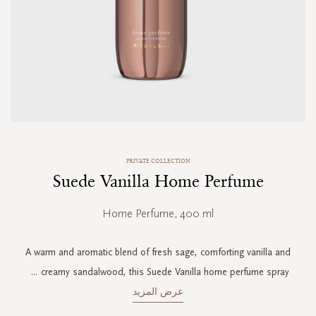
Skip
PRIVATE COLLECTION
to
Suede Vanilla Home Perfume
the
beginning
of
Home Perfume, 400 ml
the
images
gallery
A warm and aromatic blend of fresh sage, comforting vanilla and
...
creamy sandalwood, this Suede Vanilla home perfume spray
عرض المزيد