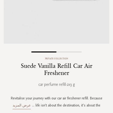
Skip
PRIVATE COLLECTION
to
Suede Vanilla Refill Car Air
the
beginning
Freshener
of
the
car perfume refill-2x3 g
images
gallery
Revitalise your journey with our car air freshener refill. Because
life isn't about the destination, it's about the
...
عرض المزيد