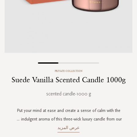
Skip
PRIVATE COLLECTION
to
Suede Vanilla Scented Candle 1000g
the
beginning
of
scented candle-1000 g
the
images
gallery
Put your mind at ease and create a sense of calm with the
...
indulgent aroma of this three-wick luxury candle from our
عرض المزيد