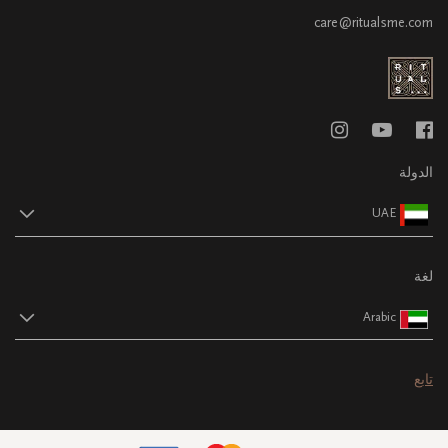
care@ritualsme.com
الدولة
UAE
لغة
Arabic
تابع