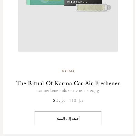
KARMA
The Ritual Of Karma Car Air Freshener
car perfume holder + 2 refills-2x3 g
د.إ. 110
د.إ. 82
أضف إلى السلة