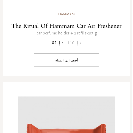
HAMMAM
The Ritual Of Hammam Car Air Freshener
car perfume holder + 2 refills-2x3 g
د.إ. 110
د.إ. 82
أضف إلى السلة