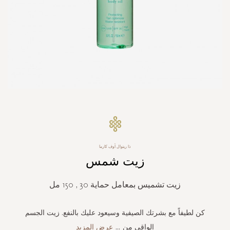
Skip
to
the
beginning
ذا ريتوال أوف كارما
of
زيت شمس
the
images
gallery
زيت تشميس بمعامل حماية 30 , 150 مل
كن لطيفاً مع بشرتك الصيفية وسيعود عليك بالنفع. زيت الجسم
الواقي من
...
عرض المزيد