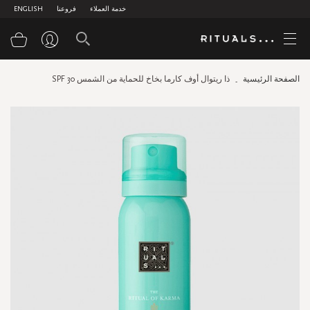
خدمة العملاء
فروعنا
ENGLISH
سلة
الصفحة الرئيسية
ذا ريتوال أوف كارما بخاخ للحماية من الشمس 30 SPF
Skip
to
the
end
of
the
images
gallery