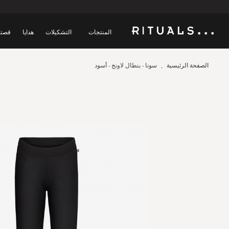
المنتجات
التشكيلات
هدايا
قصتن
الصفحة الرئيسية
سونا - بنطال لاونج - أسود
Skip
to
the
end
of
the
images
gallery