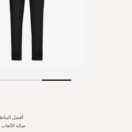
Skip
to
the
beginning
of
the
أفضل البناطي
images
صالة الألعاب 
gallery