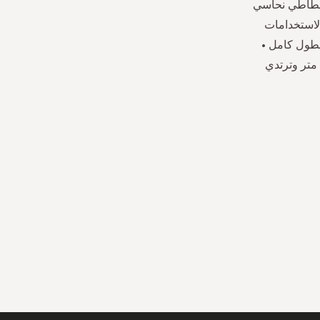
 مطاطي نحاسي
لاستخدامات
بطول كامل •
خصر متوسط الارتفاع • حزام مطاطي في الخلف • لون موحد • طول العارضة 1.74 متر وترتدي