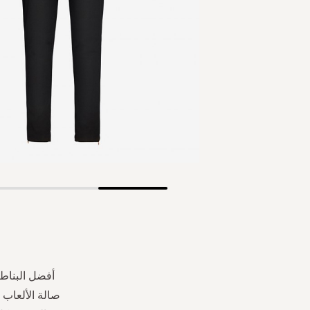
Skip
to
the
beginning
of
the
أفضل البناطي
images
صالة الألعاب 
gallery