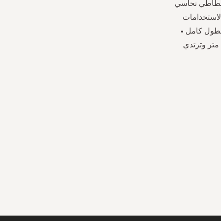
 مطاطي نحاسي
لاستخدامات
بطول كامل •
خصر متوسط الارتفاع • حزام مطاطي في الخلف • لون موحد • طول العارضة 1.74 متر وترتدي