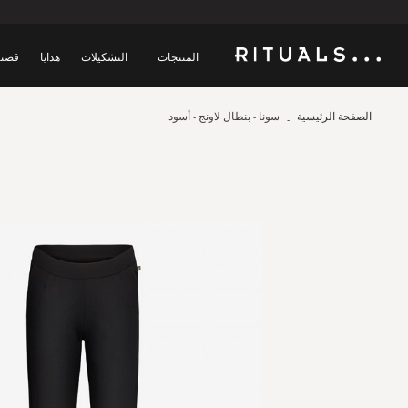
المنتجات
التشكيلات
هدايا
قصتن
الصفحة الرئيسية
سونا - بنطال لاونج - أسود
Skip
to
the
end
of
the
images
gallery