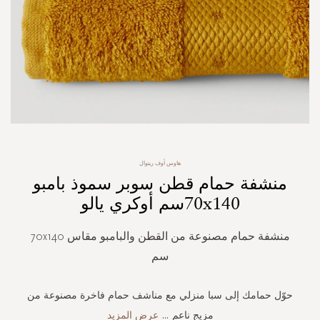
Skip
هاوس أوف ريتوال
to
منشفة حمام قطن سوبر سموذ بامبو
the
beginning
70x140سم أوكري يالو
of
the
منشفة حمام مصنوعة من القطن والبامبو مقاس 70x140
images
gallery
سم
حوّل حمامك إلى سبا منزلي مع مناشف حمام فاخرة مصنوعة من
مزيج ناعم
...
عرض المزيد