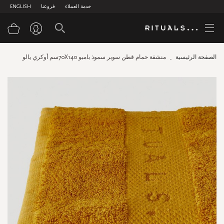
خدمة العملاء
فروعنا
ENGLISH
سلة
الصفحة الرئيسية
منشفة حمام قطن سوبر سموذ بامبو 70X140سم أوكري يالو
Skip
to
the
end
of
the
images
gallery