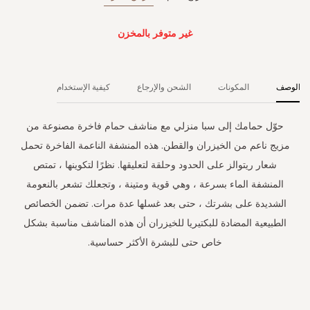
غير متوفر بالمخزن
الوصف
المكونات
الشحن والإرجاع
كيفية الإستخدام
حوّل حمامك إلى سبا منزلي مع مناشف حمام فاخرة مصنوعة من
مزيج ناعم من الخيزران والقطن. هذه المنشفة الناعمة الفاخرة تحمل
شعار ريتوالز على الحدود وحلقة لتعليقها. نظرًا لتكوينها ، تمتص
المنشفة الماء بسرعة ، وهي قوية ومتينة ، وتجعلك تشعر بالنعومة
الشديدة على بشرتك ، حتى بعد غسلها عدة مرات. تضمن الخصائص
الطبيعية المضادة للبكتيريا للخيزران أن هذه المناشف مناسبة بشكل
خاص حتى للبشرة الأكثر حساسية.