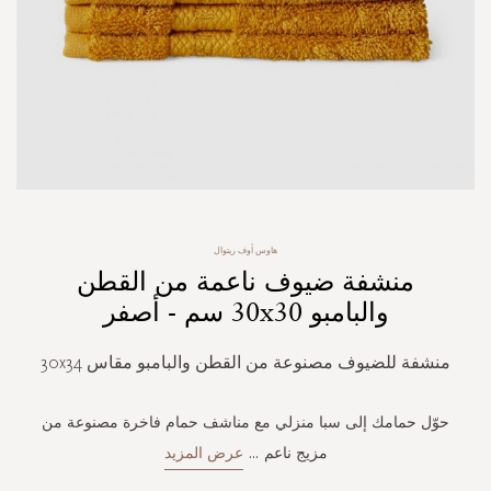
Skip
هاوس أوف ريتوال
to
منشفة ضيوف ناعمة من القطن
the
beginning
والبامبو 30x30 سم - أصفر
of
the
منشفة للضيوف مصنوعة من القطن والبامبو مقاس 30x34
images
gallery
حوّل حمامك إلى سبا منزلي مع مناشف حمام فاخرة مصنوعة من
مزيج ناعم
...
عرض المزيد