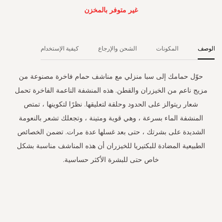
غير متوفر بالمخزن
الوصف
المكونات
الشحن والإرجاع
كيفية الإستخدام
حوّل حمامك إلى سبا منزلي مع مناشف حمام فاخرة مصنوعة من
مزيج ناعم من الخيزران والقطن. هذه المنشفة الناعمة الفاخرة تحمل
شعار ريتوالز على الحدود وحلقة لتعليقها. نظرًا لتكوينها ، تمتص
المنشفة الماء بسرعة ، وهي قوية ومتينة ، وتجعلك تشعر بالنعومة
الشديدة على بشرتك ، حتى بعد غسلها عدة مرات. تضمن الخصائص
الطبيعية المضادة للبكتيريا للخيزران أن هذه المناشف مناسبة بشكل
خاص حتى للبشرة الأكثر حساسية.