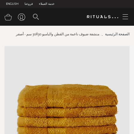
خدمة العملاء
فروعنا
ENGLISH
سلة
الصفحة الرئيسية
منشفة ضيوف ناعمة من القطن والبامبو 30X30 سم - أصفر
Skip
to
the
end
of
the
images
gallery