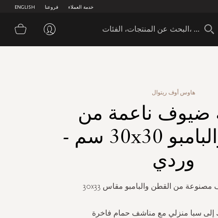
خدمة العملاء
فروعنا
ENGLISH
سلة 
هاوس أوف ريتوال
ضيوف ناعمة من
القطن والبامبو 30x30 سم -
وردي
صنوعة من القطن والبامبو مقاس 30x33
 إلى سبا منزلي مع مناشف حمام فاخرة