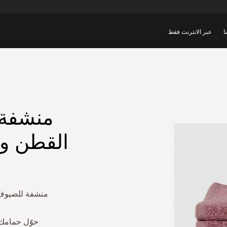
ا
عبر الانترنت فقط
منشفة 
منشفة للضيوف م
حوّل حمامك