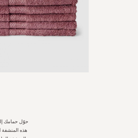
Skip
to
the
beginning
of
the
حوّل حمامك إل
images
هذه المنشفة ال
gallery