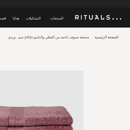
المنتجات
التشكيلات
هدايا
قصتن
الصفحة الرئيسية
منشفة ضيوف ناعمة من القطن والبامبو 30X30 سم - وردي
Skip
to
the
end
of
the
images
gallery