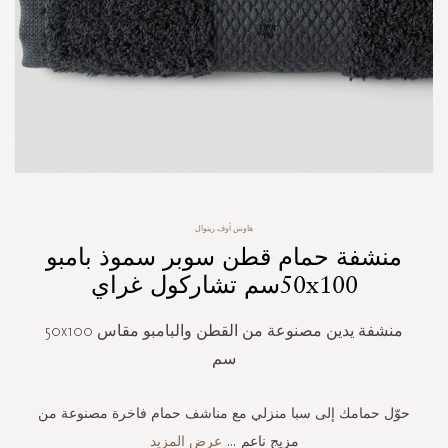
Skip
هاوس أوف ريتوال
to
منشفة حمام قطن سوبر سموذ بامبو
the
beginning
50x100سم تشاركول غراي
of
the
منشفة يدين مصنوعة من القطن والبامبو مقاس 50x100
images
gallery
سم
حوّل حمامك إلى سبا منزلي مع مناشف حمام فاخرة مصنوعة من
مزيج ناعم
...
عرض المزيد