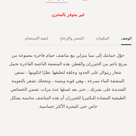
غير متوفر بالمخزن
الوصف
المكونات
الشحن والإرجاع
كيفية الإستخدام
حوّل حمامك إلى سبا منزلي مع مناشف حمام فاخرة مصنوعة من
مزيج ناعم من الخيزران والقطن. هذه المنشفة الناعمة الفاخرة تحمل
شعار ريتوالز على الحدود وحلقة لتعليقها. نظرًا لتكوينها ، تمتص
المنشفة الماء بسرعة ، وهي قوية ومتينة ، وتجعلك تشعر بالنعومة
الشديدة على بشرتك ، حتى بعد غسلها عدة مرات. تضمن الخصائص
الطبيعية المضادة للبكتيريا للخيزران أن هذه المناشف مناسبة بشكل
خاص حتى للبشرة الأكثر حساسية.