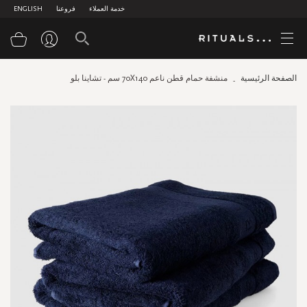
خدمة العملاء
فروعنا
ENGLISH
سلة
الصفحة الرئيسية
منشفة حمام قطن ناعم 70X140 سم - تشاينا بلو
Skip
to
the
end
of
the
images
gallery