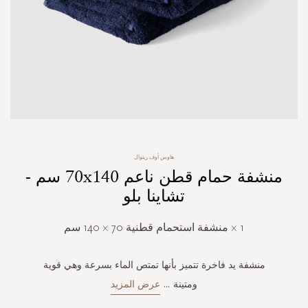
Skip
هاوس أوف ريتوال
to
منشفة حمام قطن ناعم 70x140 سم -
the
beginning
تشاينا بلو
of
the
1 × منشفة استحمام قطنية 70 × 140 سم
images
gallery
منشفة يد فاخرة تتميز بأنها تمتص الماء بسرعة وهي قوية
ومتينة
...
عرض المزيد