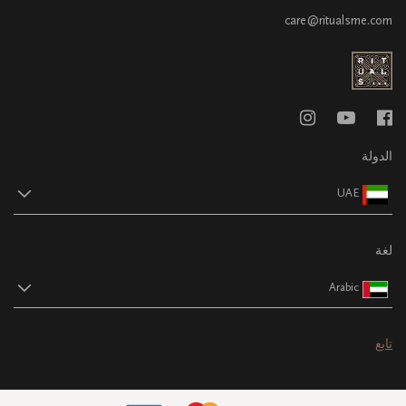
care@ritualsme.com
الدولة
UAE
لغة
Arabic
تابع