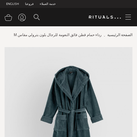
خدمة العملاء
فروعنا
ENGLISH
سلة
الصفحة الرئيسية
رداء حمام قطن فائق النعومة للرجال بلون بترولي مقاس M
Skip
to
the
end
of
the
images
gallery