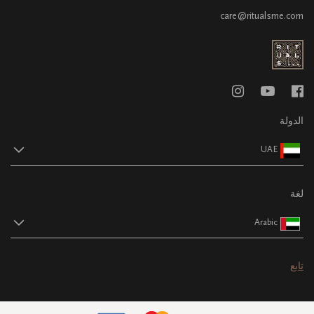
care@ritualsme.com
الدولة
UAE
لغة
Arabic
تابع