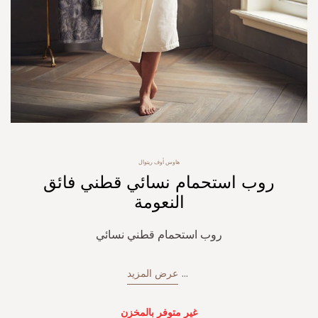
Skip
هاوس أوف ريتوال
to
روب استحمام نسائي قطني فائق
the
beginning
النعومة
of
the
روب استحمام قطني نسائي
images
gallery
...
عرض المزيد
غير متوفر بالمخزن