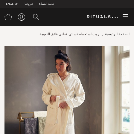
خدمة العملاء
فروعنا
ENGLISH
سلة
الصفحة الرئيسية
روب استحمام نسائي قطني فائق النعومة
Skip
to
the
end
of
the
images
gallery