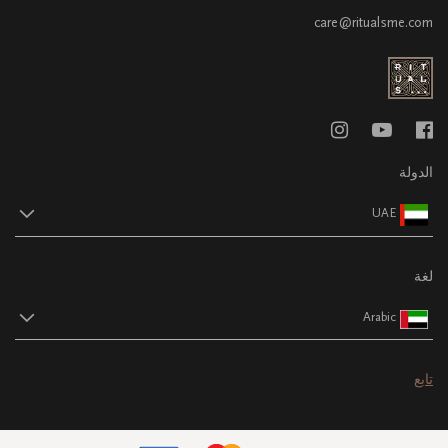
care@ritualsme.com
الدولة
UAE
لغة
Arabic
تابع