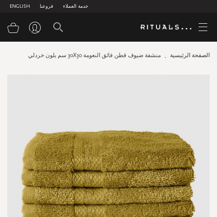
خدمة العملاء
فروعنا
ENGLISH
سلة
الصفحة الرئيسية
منشفة ضيوف قطن فائق النعومة 30X30 سم بلون خردلي
Skip
to
the
end
of
the
images
gallery