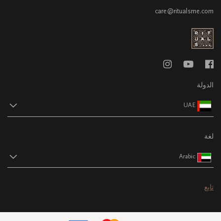
care@ritualsme.com
الدولة
UAE
لغة
Arabic
تابع