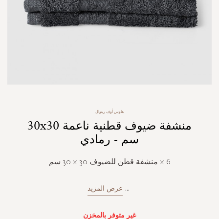
Skip
هاوس أوف ريتوال
to
منشفة ضيوف قطنية ناعمة 30x30
the
beginning
سم - رمادي
of
the
6 × منشفة قطن للضيوف 30 × 30 سم
images
gallery
...
عرض المزيد
غير متوفر بالمخزن