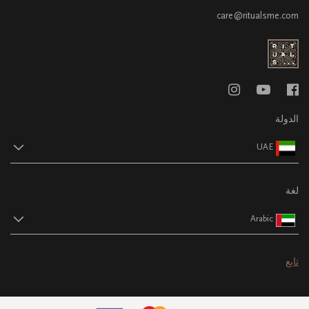
care@ritualsme.com
الدولة
UAE
لغة
Arabic
تابع