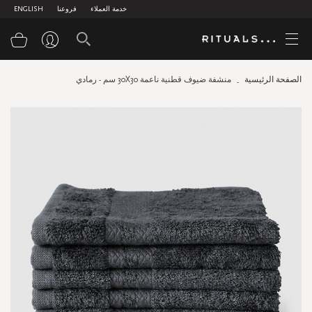
خدمة العملاء
فروعنا
ENGLISH
سلة
الصفحة الرئيسية
منشفة ضيوف قطنية ناعمة 30X30 سم - رمادي
Skip
to
the
end
of
the
images
gallery