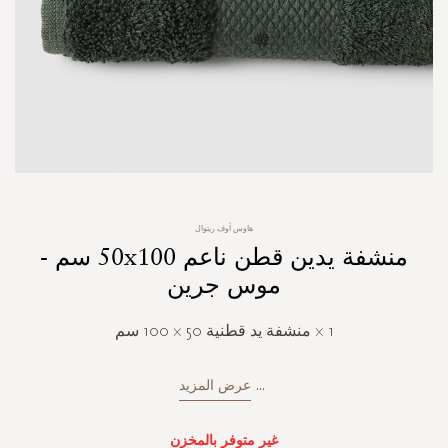
Skip
هاوس أوف ريتوال
to
منشفة يدين قطن ناعم 50x100 سم -
the
beginning
موس جرين
of
the
1 × منشفة يد قطنية 50 × 100 سم
images
gallery
...
عرض المزيد
غير متوفر بالمخزن