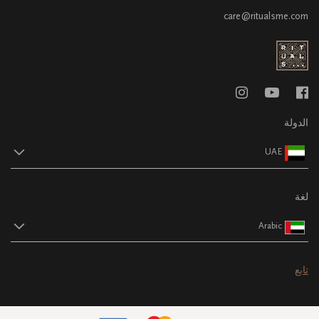
care@ritualsme.com
الدولة
UAE
لغة
Arabic
تابع