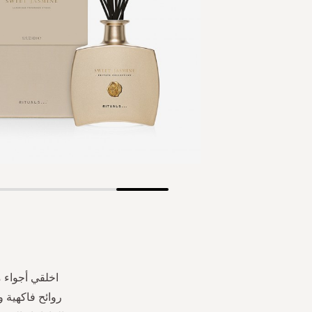
Skip
to
the
beginning
of
the
اخلقي أجواء 
images
روائح فاكهية 
gallery