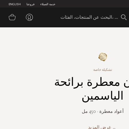
خدمة العملاء
فروعنا
ENGLISH
سلة 
تشكيلة خاصة
 معطرة برائحة
الياسمين
أعواد معطرة - 450 مل
...
عرض المزيد