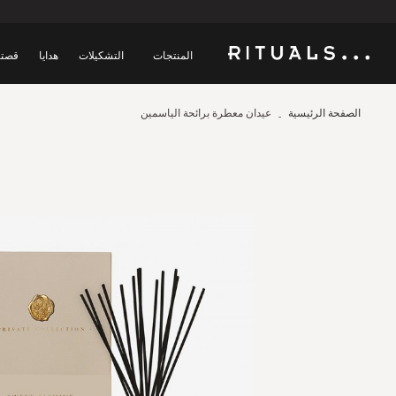
المنتجات
التشكيلات
هدايا
قصتن
الصفحة الرئيسية
عيدان معطرة برائحة الياسمين
Skip
to
the
end
of
the
images
gallery