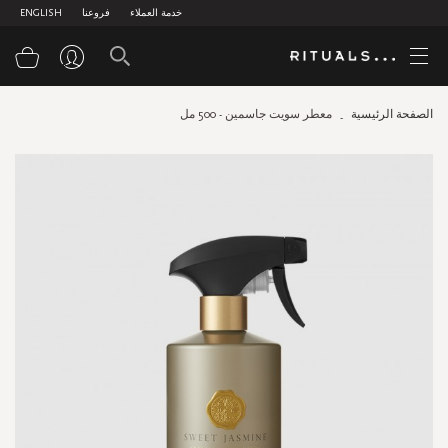
خدمة العملاء
فروعنا
ENGLISH
سلة
الصفحة الرئيسية
معطر سويت جاسمين - 500 مل
Skip
to
the
end
of
the
images
gallery