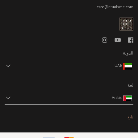
care@ritualsme.com
الدولة
UAE
لغة
Arabic
تابع