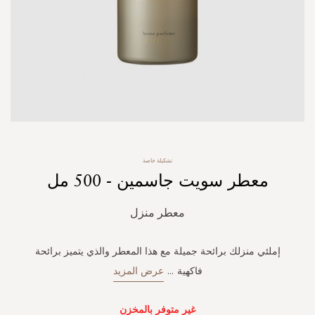
Skip
تشكيلة خاصة
to
معطر سويت جاسمين - 500 مل
the
beginning
of
معطر منزل
the
images
gallery
إملئي منزلك برائحة جميلة مع هذا المعطر والذي يتميز برائحة
فاكهية
...
عرض المزيد
غير متوفر بالمخزن