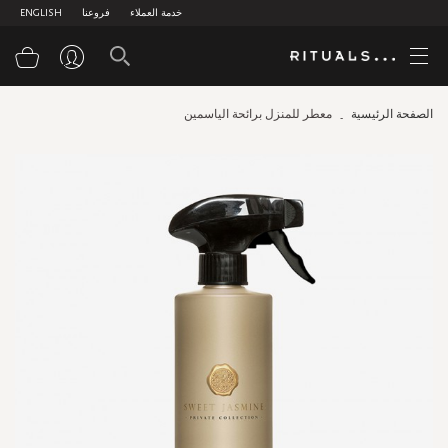
خدمة العملاء
فروعنا
ENGLISH
سلة
الصفحة الرئيسية
معطر للمنزل برائحة الياسمين
Skip
to
the
end
of
the
images
gallery