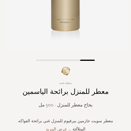
Skip
to
the
beginning
تشكيلة خاصة
of
معطر للمنزل برائحة الياسمين
the
images
gallery
بخاخ معطر للمنزل - 500 مل
معطر سويت جازمين بيرفيوم للمنزل غني برائحة الفواكه
المتلألئة
...
عرض المزيد