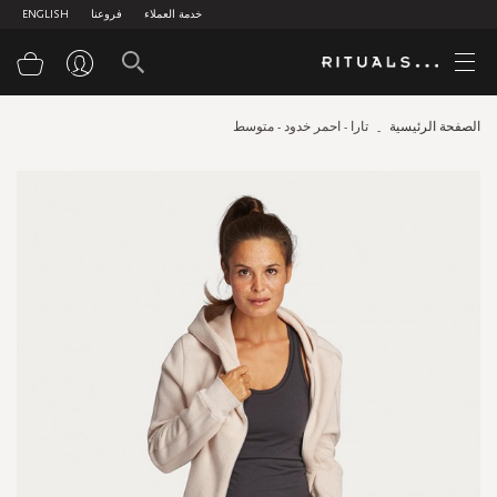
خدمة العملاء
فروعنا
ENGLISH
سلة
الصفحة الرئيسية
تارا - احمر خدود - متوسط
Skip
to
the
end
of
the
images
gallery