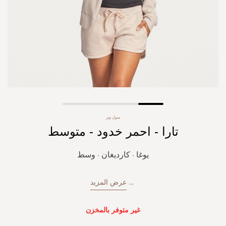
Skip
سول وير
to
تارا - احمر خدود - متوسط
the
beginning
of
يوغا - كارديغان - وسط
the
images
gallery
...
عرض المزيد
غير متوفر بالمخزن