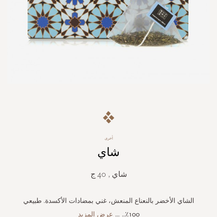
Skip
to
the
beginning
أخرى
of
شاي
the
images
gallery
شاي , 40 ج
الشاي الأخضر بالنعناع المنعش، غني بمضادات الأكسدة. طبيعي
100٪..
...
عرض المزيد