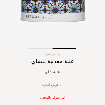
Skip
إكسسوارات أخرى
to
علبة معدنية للشاي
the
beginning
of
علبة شاي
the
images
gallery
...
عرض المزيد
غير متوفر بالمخزن