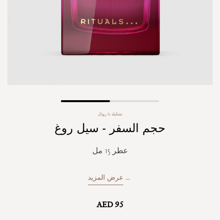
Skip
تشكيلة ذا رويال
to
حجم السفر - سيل روغ
the
beginning
of
عطر 15 مل
the
images
gallery
...
عرض المزيد
AED 95