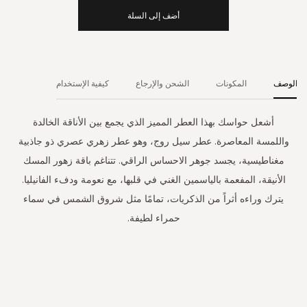
أضف إلى السلة
الوصف
المكونات
الشحن والإرجاع
كيفية الإستخدام
أشعل حواسك بهذا العطر المميز الذي يجمع بين الأناقة الخالدة
واللمسة المعاصرة. عطر سيل روج، وهو عطر زهري عصري ذو جاذبية
مغناطيسية، يجسد جوهر الاحساس الراقي. تتناغم باقة زهور المسك
الأنيقة، المفعمة بالياسمين الغني في قلبها، مع نعومة ودفء الفانيليا.
يترك وراءه أثراً من الذكريات، تمامًا مثل شروق الشمس في سماء
حمراء لطيفة.