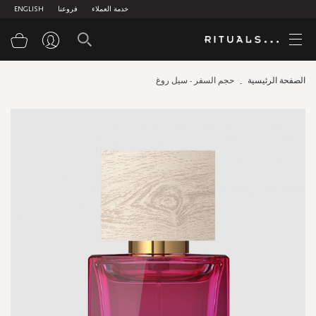
خدمة العملاء
فروعنا
ENGLISH
سلة
الصفحة الرئيسية
حجم السفر - سيل روغ
Skip
to
the
end
of
the
images
gallery