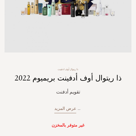
Skip
ذا ريتوال أوف ادفينت
to
ذا ريتوال أوف أدفينت بريميوم 2022
the
beginning
of
تقويم أدفنت
the
images
gallery
...
عرض المزيد
غير متوفر بالمخزن