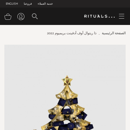
خدمة العملاء
فروعنا
ENGLISH
سلة
الصفحة الرئيسية
ذا ريتوال أوف أدفينت بريميوم 2022
Skip
to
the
end
of
the
images
gallery