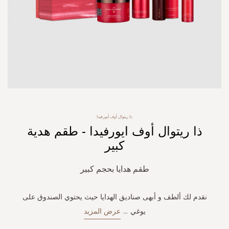
Skip
ذا ريتوال أوف أيورفيدا
to
ذا ريتوال أوف ايورفيدا - طقم هدية
the
beginning
كبير
of
the
طقم هدايا بحجم كبير
images
gallery
نقدم لك ألطف و أبهى صناديق الهدايا حيث يحتوي الصندوق على
يوغي
...
عرض المزيد