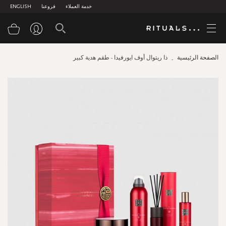
خدمة العملاء
فروعنا
ENGLISH
سلة
الصفحة الرئيسية
ذا ريتوال أوف ايورفيدا - طقم هدية كبير
Skip
to
the
end
of
the
images
gallery