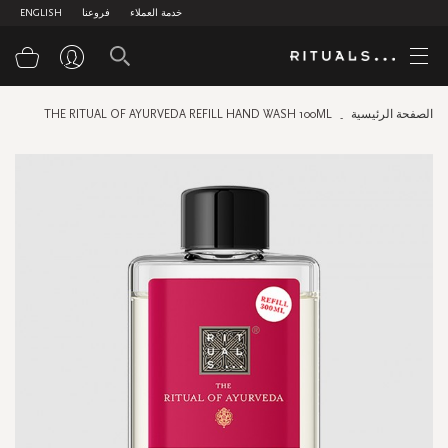
ENGLISH
فروعنا
خدمة العملاء
سوق
THE RITUAL OF AYURVEDA REFILL HAND WASH 100ML
الصفحة الرئيسية
Skip
to
the
end
of
the
images
gallery