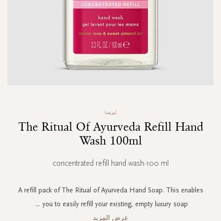
Skip
أيورفيدا
to
The Ritual Of Ayurveda Refill Hand
the
beginning
Wash 100ml
of
the
concentrated refill hand wash-100 ml
images
gallery
A refill pack of The Ritual of Ayurveda Hand Soap. This enables
...
you to easily refill your existing, empty luxury soap
عرض المزيد