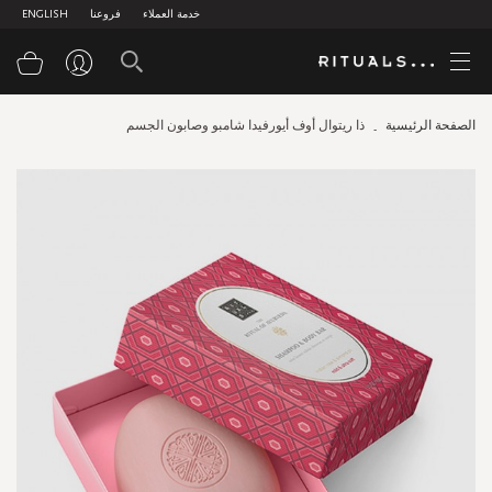
خدمة العملاء
فروعنا
ENGLISH
سلة
الصفحة الرئيسية
ذا ريتوال أوف أيورفيدا شامبو وصابون الجسم
Skip
to
the
end
of
the
images
gallery